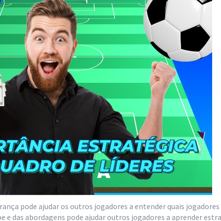
derança pode ajudar os outros jogadores a entender quais jogadores
pe e das abordagens pode ajudar outros jogadores a aprender estra