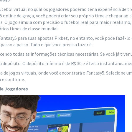
utebol virtual no qual os jogadores poderão ter a experiência de t
5 online de graça, você poderá criar seu próprio time e chegar ao 
s. O jogo simula com precisão o futebol real para maior realism
ários times de classe mundial.
 Fantasy5 para suas apostas Pixbet, no entanto, você pode fazê-l
passo a passo. Tudo o que você precisa fazer é:
endo todas as informações técnicas necessárias. Se você já tiver 
eu depósito. O depósito mínimo é de R$ 30 e é feito instantaneame
ia de jogos virtuais, onde você encontrará o Fantasy5. Selecione 
 e confirme.
de Jogadores