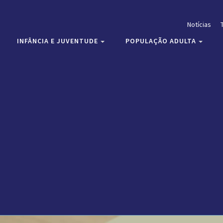
Notícias
INFÂNCIA E JUVENTUDE
POPULAÇÃO ADULTA