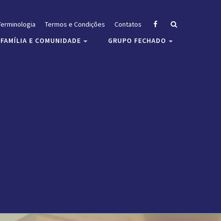
Terminologia
Termos e Condições
Contatos
FAMÍLIA E COMUNIDADE
GRUPO FECHADO