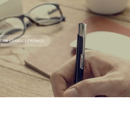
 COM GRANDES PRÊMIOS