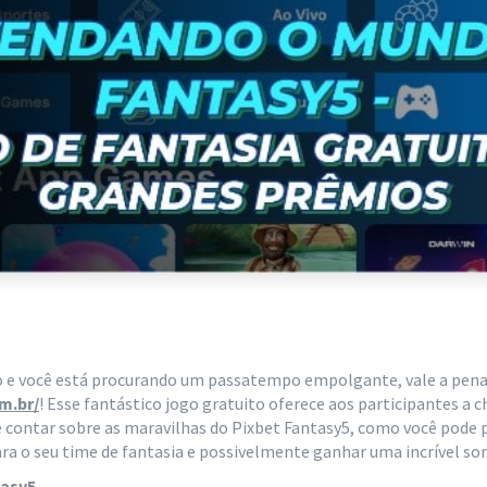
xão e você está procurando um passatempo empolgante, vale a pen
m.br/
! Esse fantástico jogo gratuito oferece aos participantes a
contar sobre as maravilhas do Pixbet Fantasy5, como você pode pa
ra o seu time de fantasia e possivelmente ganhar uma incrível som
tasy5