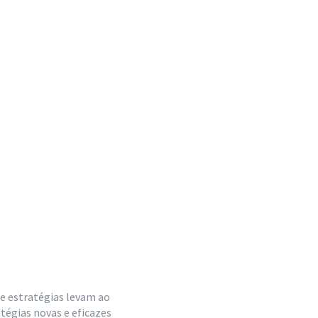
 e estratégias levam ao
tégias novas e eficazes