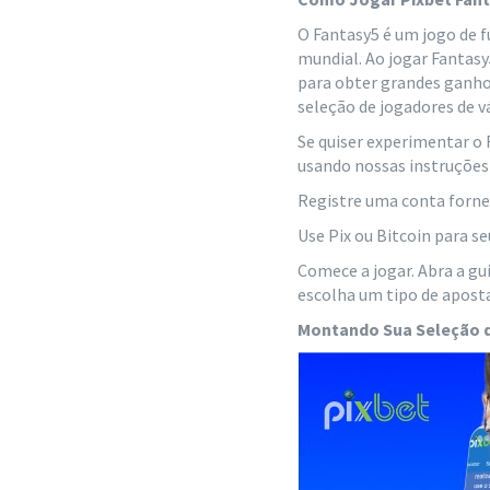
O Fantasy5 é um jogo de f
mundial. Ao jogar Fantasy
para obter grandes ganho
seleção de jogadores de v
Se quiser experimentar o
usando nossas instruções 
Registre uma conta fornec
Use Pix ou Bitcoin para s
Comece a jogar. Abra a gu
escolha um tipo de aposta
Montando Sua Seleção 