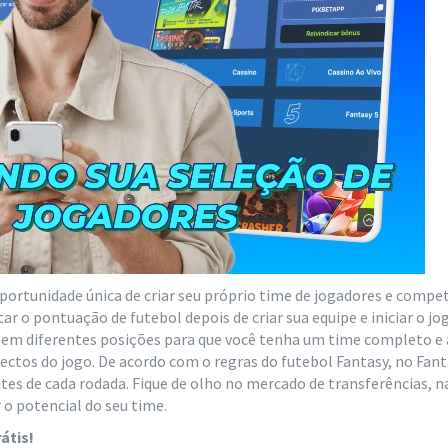
ortunidade única de criar seu próprio time de jogadores e competi
 o pontuação de futebol depois de criar sua equipe e iniciar o jog
s em diferentes posições para que você tenha um time completo e 
ctos do jogo. De acordo com o regras do futebol Fantasy, no Fant
tes de cada rodada. Fique de olho no mercado de transferências, n
 o potencial do seu time.
átis!