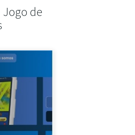
 Jogo de
s