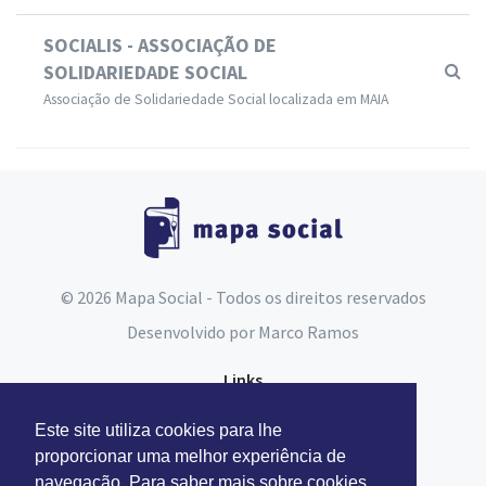
SOCIALIS - ASSOCIAÇÃO DE
SOLIDARIEDADE SOCIAL
Associação de Solidariedade Social localizada em MAIA
© 2026 Mapa Social - Todos os direitos reservados
Desenvolvido por
Marco Ramos
Links
Espaço do Assistente Social
Este site utiliza cookies para lhe
Carta Social
proporcionar uma melhor experiência de
navegação. Para saber mais sobre cookies,