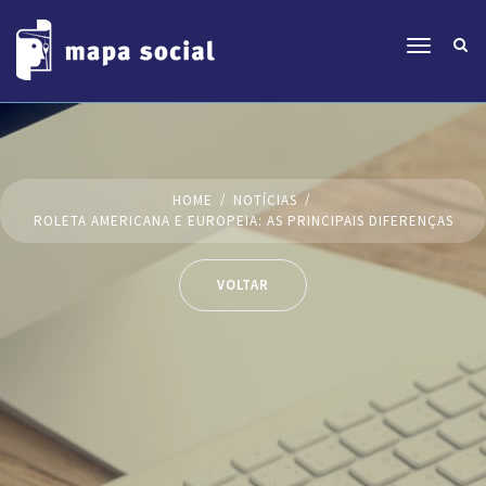
HOME
NOTÍCIAS
ROLETA AMERICANA E EUROPEIA: AS PRINCIPAIS DIFERENÇAS
VOLTAR