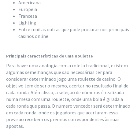
Americana
Europeia
Francesa
Lighting
Entre muitas outras que pode procurar nos principais
casinos online
Principais características de uma Roulette
Para haver uma analogia com a roleta tradicional, existem
algumas semelhanças que são necessárias ter para
considerar determinado jogo uma roulette de casino. O
objetivo tem de ser o mesmo, acertar no resultado final de
cada ronda. Além disso, a seleção de números é realizada
numa mesa com uma roulette, onde uma bola é girada a
cada ronda que passa. O número vencedor será determinado
em cada ronda, onde os jogadores que acertaram essa
previsão recebem os prémios correspondentes às suas
apostas.