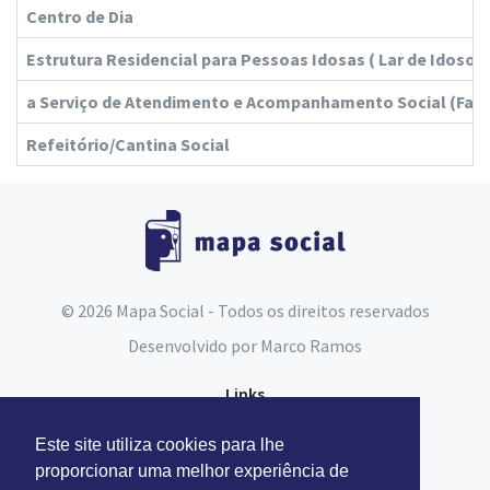
Centro de Dia
Estrutura Residencial para Pessoas Idosas ( Lar de Idosos 
a Serviço de Atendimento e Acompanhamento Social (Fam
Refeitório/Cantina Social
© 2026 Mapa Social - Todos os direitos reservados
Desenvolvido por
Marco Ramos
Links
Espaço do Assistente Social
Este site utiliza cookies para lhe
Carta Social
proporcionar uma melhor experiência de