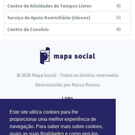
Centro de Atividades de Tempos Livres
40
Serviço de Apoio Domiciliário (Idosos)
50
Centro de Convívio
40
© 2026 Mapa Social - Todos os direitos reservados
Desenvolvido por
Marco Ramos
Links
Espaço do Assistente Social
Este site utiliza cookies para lhe
Carta Social
proporcionar uma melhor experiência de
navegação. Para saber mais sobre cookies,
Segurança Social
quais as suas finalidades e como geri-los,