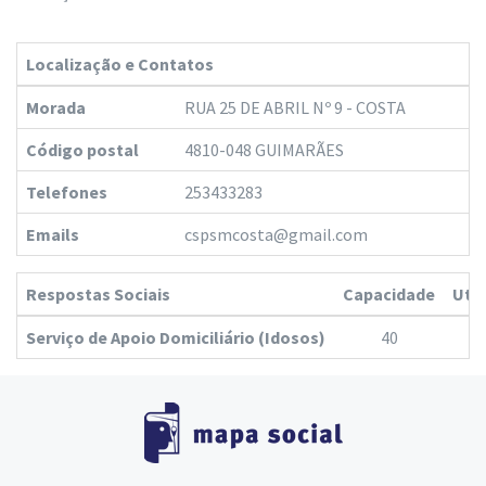
Localização e Contatos
Morada
RUA 25 DE ABRIL Nº 9 - COSTA
Código postal
4810-048 GUIMARÃES
Telefones
253433283
Emails
cspsmcosta@gmail.com
Respostas Sociais
Capacidade
Ute
Serviço de Apoio Domiciliário (Idosos)
40
4