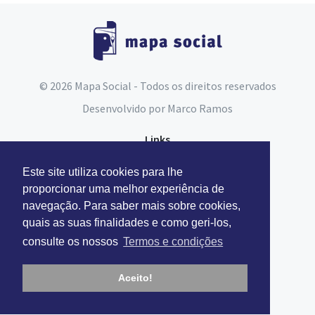
© 2026 Mapa Social - Todos os direitos reservados
Desenvolvido por
Marco Ramos
Links
Espaço do Assistente Social
Este site utiliza cookies para lhe
Carta Social
proporcionar uma melhor experiência de
navegação. Para saber mais sobre cookies,
Segurança Social
quais as suas finalidades e como geri-los,
consulte os nossos
Termos e condições
Contactos
Facebook
Aceito!