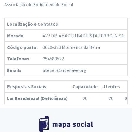
Associação de Solidariedade Social
Localização e Contatos
Morada
AV.ª DR. AMADEU BAPTISTA FERRO, N.º 1
Código postal
3620-383 Moimenta da Beira
Telefones
254583522
Emails
atelier@artenave.org
Respostas Sociais
Capacidade
Utentes
H
Lar Residencial (Deficiência)
20
20
00: