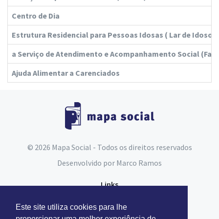
Centro de Dia
Estrutura Residencial para Pessoas Idosas ( Lar de Idosos 
a Serviço de Atendimento e Acompanhamento Social (Fam
Ajuda Alimentar a Carenciados
© 2026 Mapa Social - Todos os direitos reservados
Desenvolvido por
Marco Ramos
Links
Espaço do Assistente Social
Este site utiliza cookies para lhe
Carta Social
proporcionar uma melhor experiência de