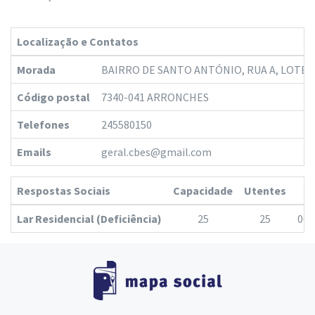
Localização e Contatos
Morada
BAIRRO DE SANTO ANTÓNIO, RUA A, LOTE 4
Código postal
7340-041 ARRONCHES
Telefones
245580150
Emails
geral.cbes@gmail.com
Respostas Sociais
Capacidade
Utentes
H
Lar Residencial (Deficiência)
25
25
00: