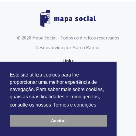
© 2026 Mapa Social - Todos os direitos reservados
Desenvolvido por
Marco Ramos
Links
Espaço do Assistente Social
Este site utiliza cookies para lhe
Carta Social
proporcionar uma melhor experiência de
navegação. Para saber mais sobre cookies,
Segurança Social
quais as suas finalidades e como geri-los,
consulte os nossos
Termos e condições
Contactos
Facebook
Aceito!